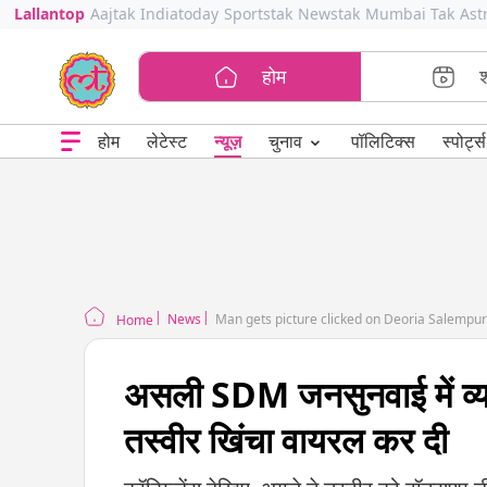
Lallantop
Aajtak
Indiatoday
Sportstak
Newstak
Mumbai Tak
Ast
होम
⌄
चुनाव
होम
लेटेस्ट
न्यूज़
पॉलिटिक्स
स्पोर्ट्स
News
Man gets picture clicked on Deoria Salempur
Home
असली SDM जनसुनवाई में व्यस
तस्वीर खिंचा वायरल कर दी