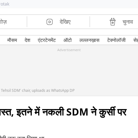
rotak
शोज़
देखिए
चुनाव
मौसम
देश
एंटरटेनमेंट
ऑटो
लल्लनख़ास
टेक्नोलॉजी
से
Advertisement
 Tehsil SDM' chair, uploads as WhatsApp DP
्त, इतने में नकली SDM ने कुर्सी पर