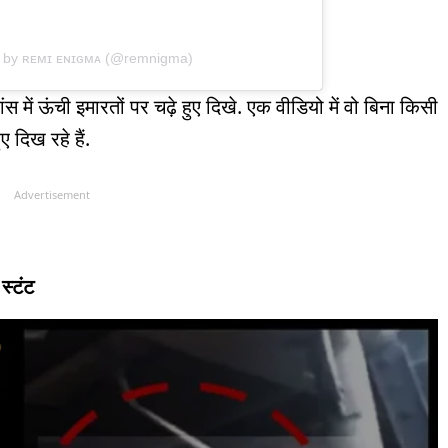
d by ʀᴇᴍɪ ᴇɴɪɢᴍᴀ (@remnigma)
ांस में ऊंची इमारतों पर चढ़े हुए दिखे. एक वीडियो में वो बिना किसी
ए दिख रहे हैं.
Advertisement
स्टंट