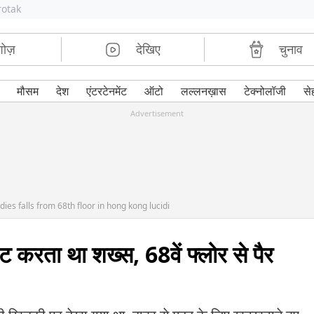
rotak
शोज़
देखिए
चुनाव
मौसम
देश
एंटरटेनमेंट
ऑटो
लल्लनख़ास
टेक्नोलॉजी
से
Advertisement
ies falls from 68th floor in hong kong lucidi
टंट करता था शख्स, 68वें फ्लोर से पैर