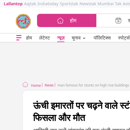
Lallantop
Aajtak
Indiatoday
Sportstak
Newstak
Mumbai Tak
Ast
होम
⌄
चुनाव
होम
लेटेस्ट
न्यूज़
पॉलिटिक्स
स्पोर्ट्स
News
man famous for stunts on high rise buildings d
Home
ऊंची इमारतों पर चढ़ने वाले स्
फिसला और मौत