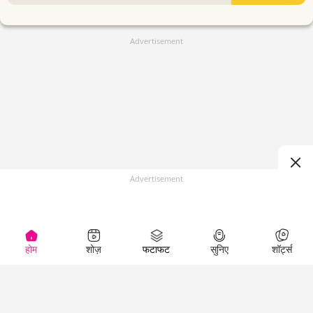
Advertisement
Advertisement
होम
शोज़
फटाफट
सुनिए
शॉर्ट्स
(
)
Top Shows
LallanKhas News
Entertainment