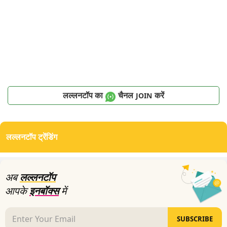
लल्लनटॉप का
चैनल
करें
JOIN
लल्लनटॉप ट्रेंडिंग
अब
लल्लनटॉप
आपके
इनबॉक्स
में
SUBSCRIBE