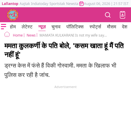
Lallantop
Aajtak
Indiatoday
Sportstak
Newstak
Mumbai Tak
August 06, 2026
Astrotak
|
21:57 IST
होम
लेटेस्ट
न्यूज़
चुनाव
पॉलिटिक्स
स्पोर्ट्स
मौसम
देश
News
MAMATA KULKARANI Is not my wife says vicky goswami opens up about the various allegations against him
Home
ममता कुलकर्णी के पति बोले, 'कसम खाता हूं मैं पति
नहीं हूं'
ड्रग्स केस में फंसे हैं विकी गोस्वामी. ममता के खिलाफ भी
पुलिस कर रही है जांच.
Advertisement