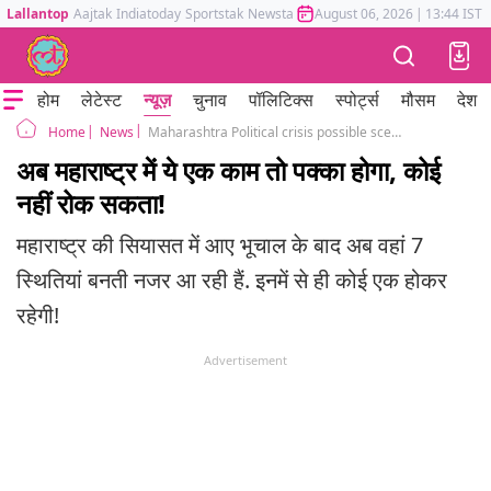
Lallantop
Aajtak
Indiatoday
Sportstak
Newstak
Mumbai Tak
August 06, 2026
Astrotak
|
13:44 IST
होम
लेटेस्ट
न्यूज़
चुनाव
पॉलिटिक्स
स्पोर्ट्स
मौसम
देश
News
Maharashtra Political crisis possible scenarios after Shiv Sena Eknath Shinde revolt
Home
अब महाराष्ट्र में ये एक काम तो पक्का होगा, कोई
नहीं रोक सकता!
महाराष्ट्र की सियासत में आए भूचाल के बाद अब वहां 7
स्थितियां बनती नजर आ रही हैं. इनमें से ही कोई एक होकर
रहेगी!
Advertisement