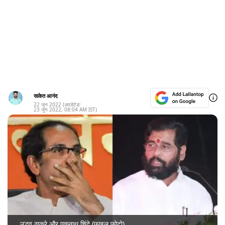
साकेत आनंद
22 जून 2022
(अपडेटेड:
23 जून 2022
,
08:04 AM
IST)
उद्धव ठाकरे और एकनाथ शिंदे (फाइल फोटो)