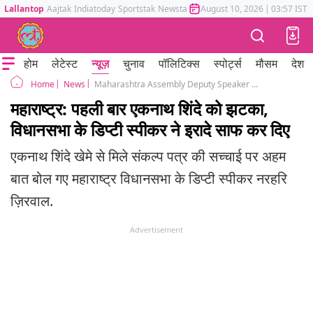
Lallantop
Aajtak
Indiatoday
Sportstak
Newstak
Mumbai Tak
August 10, 2026
Astrotak
|
03:57 IST
होम
लेटेस्ट
न्यूज़
चुनाव
पॉलिटिक्स
स्पोर्ट्स
मौसम
देश
News
Maharashtra Assembly Deputy Speaker Narhari Zirwal on resolution letter of Eknath Shinde camp
Home
महाराष्ट्र: पहली बार एकनाथ शिंदे को झटका,
विधानसभा के डिप्टी स्पीकर ने इरादे साफ कर दिए
एकनाथ शिंदे खेमे से मिले संकल्प पत्र की सच्चाई पर अहम
बात बोल गए महाराष्ट्र विधानसभा के डिप्टी स्पीकर नरहरि
ज़िरवाल.
Advertisement