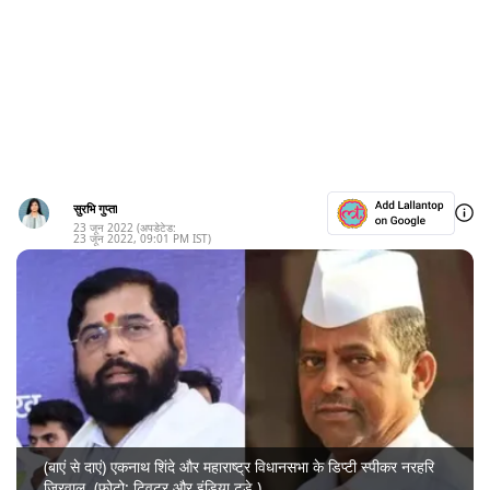
सुरभि गुप्ता
23 जून 2022
(अपडेटेड:
23 जून 2022
,
09:01 PM
IST)
(बाएं से दाएं) एकनाथ शिंदे और महाराष्ट्र विधानसभा के डिप्टी स्पीकर नरहरि
ज़िरवाल. (फोटो: ट्विटर और इंडिया टुडे.)