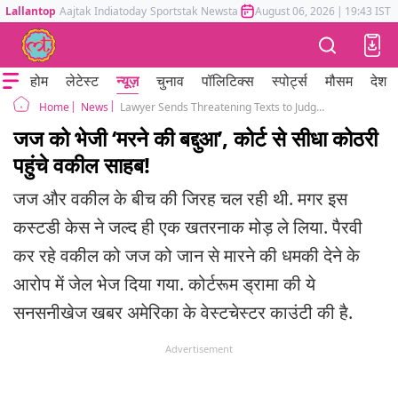
Lallantop
Aajtak
Indiatoday
Sportstak
Newstak
Mumbai Tak
August 06, 2026
Astrotak
|
19:43 IST
होम
लेटेस्ट
न्यूज़
चुनाव
पॉलिटिक्स
स्पोर्ट्स
मौसम
देश
News
Lawyer Sends Threatening Texts to Judge Amid Heated Child Custody Battle
Home
जज को भेजी ‘मरने की बद्दुआ’, कोर्ट से सीधा कोठरी
पहुंचे वकील साहब!
जज और वकील के बीच की जिरह चल रही थी. मगर इस
कस्टडी केस ने जल्द ही एक खतरनाक मोड़ ले लिया. पैरवी
कर रहे वकील को जज को जान से मारने की धमकी देने के
आरोप में जेल भेज दिया गया. कोर्टरूम ड्रामा की ये
सनसनीखेज खबर अमेरिका के वेस्टचेस्टर काउंटी की है.
Advertisement