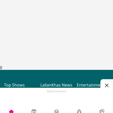
(
)
Top Shows
LallanKhas News
Entertainment
News
The Lallantop Show
Hindi Satire & Humor
Advertisement
Duniyadaari
Lallankhas Specials
Guest in the
Breaking News
Entertainment News
Newsroom
Top Political News
Hindi
Netanagri
Hindi
Top stories Cinema
Lallantop Baithki
Top History News
Entertainment Special
Kharcha Paani
Real Stories News
News
Aasan Bhasha Mein
Latest Political News
Top movies series