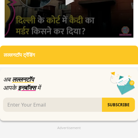
0
seconds
of
लल्लनटॉप ट्रेंडिंग
4
minutes,
17
seconds
अब
लल्लनटॉप
आपके
इनबॉक्स
में
SUBSCRIBE
Advertisement