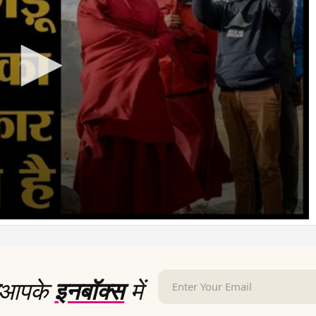
आपके
इनबॉक्स
में