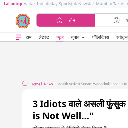
Lallantop
Aajtak
Indiatoday
Sportstak
Newstak
Mumbai Tak
Ast
होम
⌄
चुनाव
होम
लेटेस्ट
न्यूज़
पॉलिटिक्स
स्पोर्ट्स
News
Ladakh Activist Sonam Wangchuk appeals to 
Home
3 Idiots वाले असली फुंसुक वा
is Not Well..."