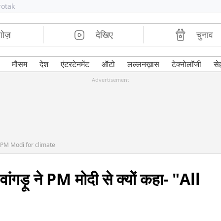
rotak
शोज़
देखिए
चुनाव
मौसम
देश
एंटरटेनमेंट
ऑटो
लल्लनख़ास
टेक्नोलॉजी
से
Advertisement
PM Modi for climate
ंगड़ू ने PM मोदी से क्यों कहा- "All