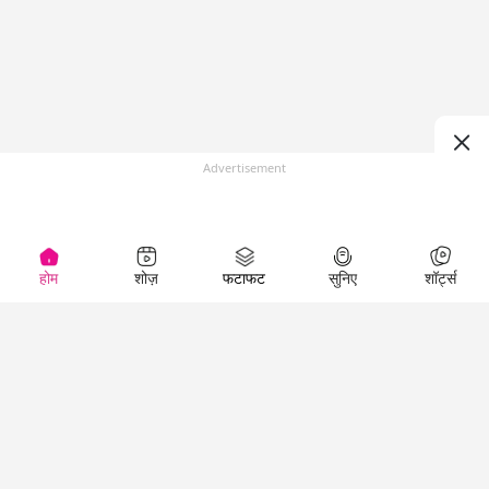
Advertisement
होम
शोज़
फटाफट
सुनिए
शॉर्ट्स
(
)
Top Shows
LallanKhas News
Entertainment
News
The Lallantop Show
Hindi Satire & Humor
Duniyadaari
Lallankhas Specials
Guest in the
Breaking News
Entertainment News
Newsroom
Top Political News
Hindi
Netanagri
Hindi
Top stories Cinema
Lallantop Baithki
Top History News
Entertainment Special
Kharcha Paani
Real Stories News
News
Aasan Bhasha Mein
Latest Political News
Top movies series
Social List
Top Literature News
review