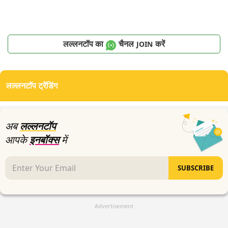
लल्लनटॉप का
चैनल
करें
JOIN
लल्लनटॉप ट्रेंडिंग
अब
लल्लनटॉप
आपके
इनबॉक्स
में
SUBSCRIBE
Advertisement