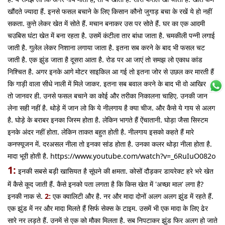
खौंदते ज्यादा हैं. इनसे फसल बचाने के लिए किसान कौनो जुगाड़ बचा के रखें ये हो नहीं
सकता. कुत्ते लेकर खेत में सोते हैं. मचान बनाकर उस पर सोते हैं. घर का एक आदमी
चउबिस घंटा खेत में बना रहता है. उसमें कंटीला तार बांधा जाता है. चमकीली पन्नी लगाई
जाती है. गुलेल लेकर निशाना लगाया जाता है. इतना सब करने के बाद भी फसल चट
जाती है. एक झुंड जाता है दूसरा आता है. रोड पर आ जाएं तो समझ लो एकाध कांड
निश्चित है. अगर इनके आगे मोटर साइकिल आ गई तो इतना जोर से उछल कर मारती हैं
कि गाड़ी वाला सीधे नाली में मिले जाकर. इतना सब बवाल करने के बाद भी वो आखिर है
तो जानवर ही. उनसे फसल बचाने का कोई और तरीका निकालना चाहिए. उनकी जान
लेना सही नहीं है. थोड़े में जान लो कि ये नीलगाय है क्या चीज. और कैसे ये गाय से अलग
है. घोड़े के बराबर इनका जिस्म होता है. लेकिन भागते हैं ऐंचातानी. घोड़ा जैसा सिस्टम
इनके अंदर नहीं होता. लेकिन ताकत बहुत होती है. नीलगाय इसको कहते हैं मारे
कनफ्यूजन में. दरअसल नीला तो इनका सांड होता है. उनका कलर थोड़ा नीला होता है.
मादा भूरी होती है. https://www.youtube.com/watch?v=_6RuIuO082o
1:
इनकी सबसे बड़ी खासियत है सूंघने की क्षमता. कोसों दौड़कर डायरेक्ट हरे भरे खेत
में कैसे कूद जाती हैं. कैसे इनको पता लगता है कि किस खेत में 'अच्छा माल' लगा है?
इनकी नाक से.
2:
एक क्वालिटी और है. नर और मादा दोनों अलग अलग झुंड में रहते हैं.
एक झुंड में नर और मादा मिलते हैं सिर्फ सेक्स के टाइम. उसमें भी एक मादा के लिए ढेर
सारे नर लड़ते हैं. उनमें से एक को मौका मिलता है. सब निपटाकर झुंड फिर अलग हो जाते