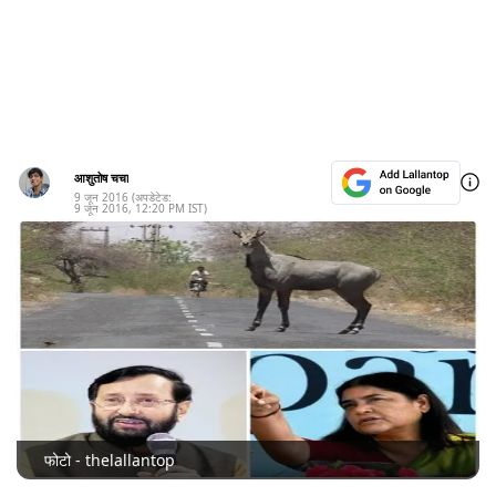
आशुतोष चचा
9 जून 2016
(अपडेटेड:
9 जून 2016
,
12:20 PM
IST)
फोटो - thelallantop