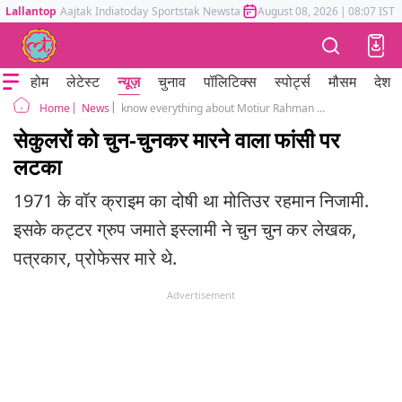
Lallantop
Aajtak
Indiatoday
Sportstak
Newstak
Mumbai Tak
August 08, 2026
Astrotak
|
08:07 IST
होम
लेटेस्ट
न्यूज़
चुनाव
पॉलिटिक्स
स्पोर्ट्स
मौसम
देश
News
know everything about Motiur Rahman Nizami who hanged in bangladesh for 1971 war crimes
Home
सेकुलरों को चुन-चुनकर मारने वाला फांसी पर
लटका
1971 के वॉर क्राइम का दोषी था मोतिउर रहमान निजामी.
इसके कट्टर ग्रुप जमाते इस्लामी ने चुन चुन कर लेखक,
पत्रकार, प्रोफेसर मारे थे.
Advertisement