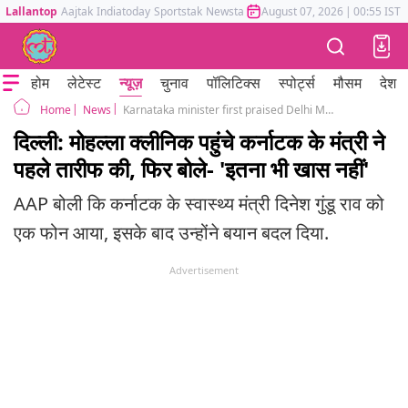
Lallantop
Aajtak
Indiatoday
Sportstak
Newstak
Mumbai Tak
August 07, 2026
Astrotak
|
00:55 IST
होम
लेटेस्ट
न्यूज़
चुनाव
पॉलिटिक्स
स्पोर्ट्स
मौसम
देश
News
Karnataka minister first praised Delhi Mohalla Clinic then went back on his word AAP replied
Home
दिल्ली: मोहल्ला क्लीनिक पहुंचे कर्नाटक के मंत्री ने
पहले तारीफ की, फिर बोले- 'इतना भी खास नहीं'
AAP बोली कि कर्नाटक के स्वास्थ्य मंत्री दिनेश गुंडू राव को
एक फोन आया, इसके बाद उन्होंने बयान बदल दिया.
Advertisement