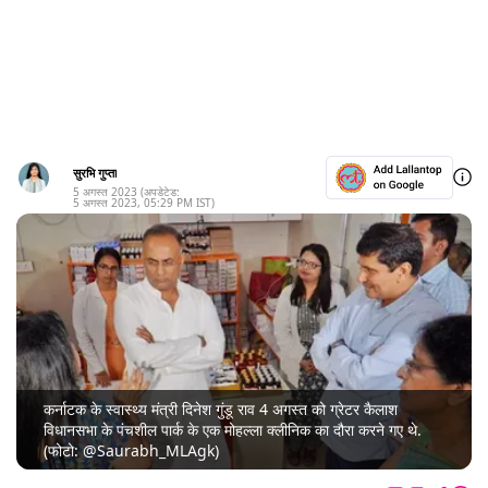
सुरभि गुप्ता
5 अगस्त 2023
(अपडेटेड:
5 अगस्त 2023
,
05:29 PM
IST)
कर्नाटक के स्वास्थ्य मंत्री दिनेश गुंडू राव 4 अगस्त को ग्रेटर कैलाश
विधानसभा के पंचशील पार्क के एक मोहल्ला क्लीनिक का दौरा करने गए थे.
(फोटो: @Saurabh_MLAgk)