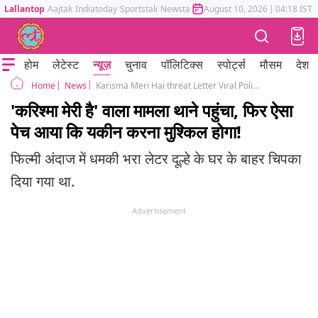
Lallantop
Aajtak
Indiatoday
Sportstak
Newstak
Mumbai Tak
August 10, 2026
Astrotak
|
04:18 IST
होम
लेटेस्ट
न्यूज़
चुनाव
पॉलिटिक्स
स्पोर्ट्स
मौसम
देश
News
Karisma Meri Hai threat Letter Viral Police Complaint Family Denies
Home
'करिश्मा मेरी है' वाला मामला थाने पहुंचा, फिर ऐसा
पेच आया कि यकीन करना मुश्किल होगा!
फिल्मी अंदाज में धमकी भरा लेटर दूल्हे के घर के बाहर चिपका
दिया गया था.
Advertisement