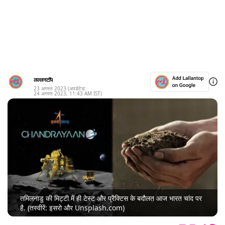
लल्लनटॉप
23 अगस्त 2023
(अपडेटेड:
24 अगस्त 2023
,
11:43 AM
IST)
तमिलनाडु की मिट्टी में ही टेस्ट और प्रैक्टिस के बदौलत आज भारत चांद पर
है. (तस्वीरें: इसरो और Unsplash.com)