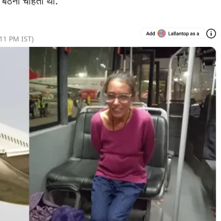
 बैठना चाहती थी.
:11 PM
IST)