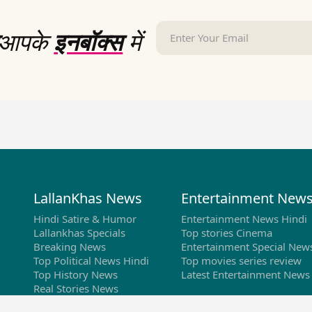
आपके
इनबॉक्स
में
LallanKhas News
Entertainment New
Hindi Satire & Humor
Entertainment News Hindi
Lallankhas Specials
Top stories Cinema
Breaking News
Entertainment Special New
Top Political News Hindi
Top movies series review
Top History News
Latest Entertainment News
Real Stories News
Latest Political News