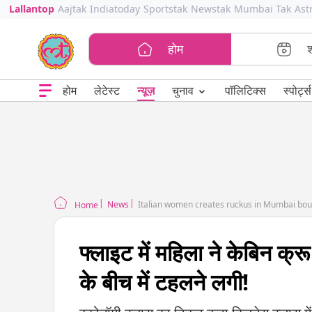
Lallantop
Aajtak
Indiatoday
Sportstak
Newstak
Mumbai Tak
Ast
होम
⌄
चुनाव
होम
लेटेस्ट
न्यूज़
पॉलिटिक्स
स्पोर्ट्स
News
Italian women creates ruckus in Mumbai bound
Home
फ्लाइट में महिला ने केबिन क्र
के बीच में टहलने लगी!