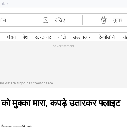
rotak
शोज़
देखिए
चुनाव
मौसम
देश
एंटरटेनमेंट
ऑटो
लल्लनख़ास
टेक्नोलॉजी
से
Advertisement
 Vistara flight, hits crew on face
ू को मुक्का मारा, कपड़े उतारकर फ्लाइट