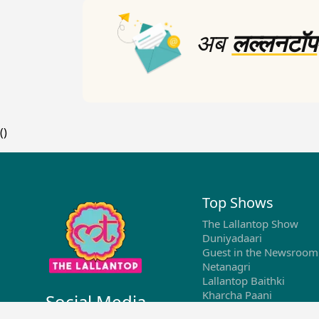
अब
लल्लनटॉप
(
)
Top Shows
The Lallantop Show
Duniyadaari
Guest in the Newsroom
Netanagri
Lallantop Baithki
Kharcha Paani
Social Media
Aasan Bhasha Mein