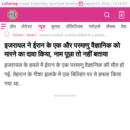
Lallantop
Aajtak
Indiatoday
Sportstak
Newstak
Mumbai Tak
August 07, 2026
Astrotak
|
14:18 IST
होम
लेटेस्ट
न्यूज़
चुनाव
पॉलिटिक्स
स्पोर्ट्स
मौसम
देश
News
iranian nuclear scientist killed in a attack by israel forces
Home
इजरायल ने ईरान के एक और परमाणु वैज्ञानिक को
मारने का दावा किया, नाम पूछा तो नहीं बताया
इजरायल के हमले में ईरान के एक परमाणु वैज्ञानिक की मौत हो
गई. तेहरान के गीशा इलाके में एक बिल्डिंग पर ये हमला किया
गया था.
Advertisement