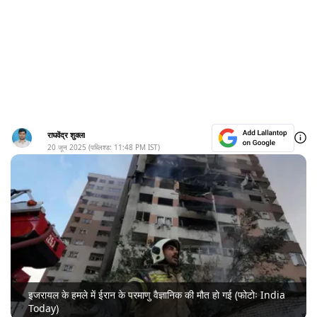
राघवेंद्र शुक्ला
20 जून 2025
(पब्लिश्ड:
11:48 PM
IST)
इजरायल के हमले में ईरान के परमाणु वैज्ञानिक की मौत हो गई (फोटोः India
Today)