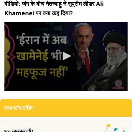
वीडियो: जंग के बीच नेतन्याहू ने सुप्रीम लीडर Ali
Khamenei पर क्या कह दिया?
0
seconds
of
लल्लनटॉप ट्रेंडिंग
3
minutes,
23
seconds
अब
लल्लनटॉप