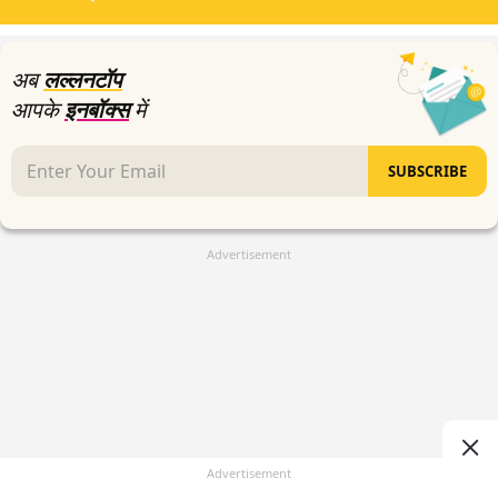
minutes,
43
seconds
अब
लल्लनटॉप
आपके
इनबॉक्स
में
SUBSCRIBE
Advertisement
Advertisement