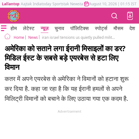
Lallantop
Aajtak
Indiatoday
Sportstak
Newstak
Mumbai Tak
August 10, 2026
Astrotak
|
01:15 IST
होम
लेटेस्ट
न्यूज़
चुनाव
पॉलिटिक्स
स्पोर्ट्स
मौसम
देश
News
iran israel tensions us quietly pulled military jets Qatar airbase in satellite images
Home
अमेरिका को सताने लगा ईरानी मिसाइलों का डर?
मिडिल ईस्ट के सबसे बड़े एयरबेस से हटा लिए
विमान
कतर में अपने एयरबेस से अमेरिका ने विमानों को हटाना शुरू
कर दिया है. कहा जा रहा है कि यह ईरानी हमलों से अपने
मिलिट्री विमानों को बचाने के लिए उठाया गया एक कदम है.
Advertisement