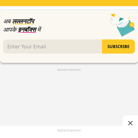
minutes,
46
seconds
अब
लल्लनटॉप
आपके
इनबॉक्स
में
SUBSCRIBE
Advertisement
Advertisement