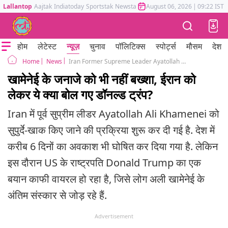
Lallantop
Aajtak
Indiatoday
Sportstak
Newstak
Mumbai Tak
August 06, 2026
Astrotak
|
09:22 IST
होम
लेटेस्ट
न्यूज़
चुनाव
पॉलिटिक्स
स्पोर्ट्स
मौसम
देश
News
Iran Former Supreme Leader Ayatollah Ali Khamenei Funeral US Donald Trump Sarcasm
Home
खामेनेई के जनाजे को भी नहीं बख्शा, ईरान को
लेकर ये क्या बोल गए डॉनल्ड ट्रंप?
Iran में पूर्व सुप्रीम लीडर Ayatollah Ali Khamenei को
सुपुर्दे-खाक किए जाने की प्रक्रिया शुरू कर दी गई है. देश में
करीब 6 दिनों का अवकाश भी घोषित कर दिया गया है. लेकिन
इस दौरान US के राष्ट्रपति Donald Trump का एक
बयान काफी वायरल हो रहा है, जिसे लोग अली खामेनेई के
अंतिम संस्कार से जोड़ रहे हैं.
Advertisement