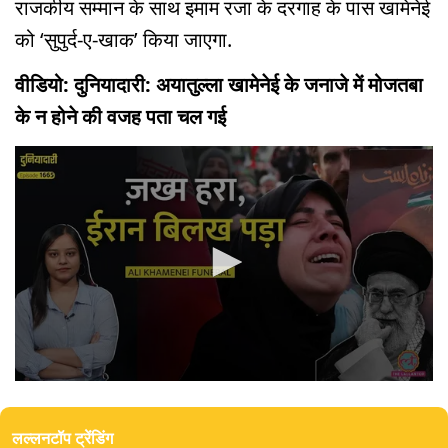
राजकीय सम्मान के साथ इमाम रजा के दरगाह के पास खामेनेई
को ‘सुपुर्द-ए-खाक’ किया जाएगा.
वीडियो: दुनियादारी: अयातुल्ला खामेनेई के जनाजे में मोजतबा
के न होने की वजह पता चल गई
0
seconds
of
लल्लनटॉप ट्रेंडिंग
15