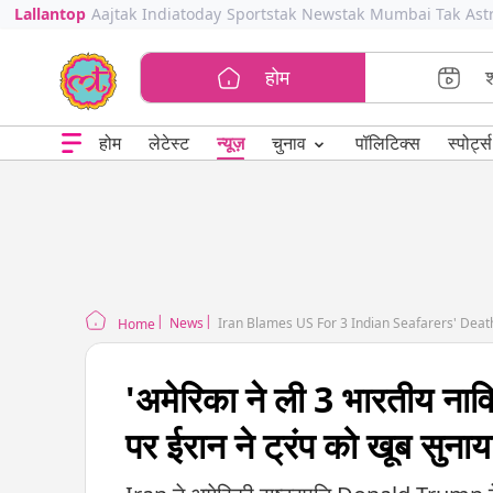
Lallantop
Aajtak
Indiatoday
Sportstak
Newstak
Mumbai Tak
Ast
होम
⌄
चुनाव
होम
लेटेस्ट
न्यूज़
पॉलिटिक्स
स्पोर्ट्स
News
Iran Blames US For 3 Indian Seafarers' Death
Home
'अमेरिका ने ली 3 भारतीय नावि
पर ईरान ने ट्रंप को खूब सुनाय