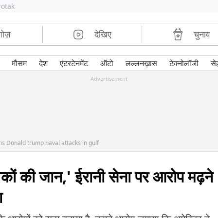
rotak
शोज़
देखिए
चुनाव
मौसम
देश
एंटरटेनमेंट
ऑटो
लल्लनख़ास
टेक्नोलॉजी
से
Advertisement
s Donald trump naval attacks in gulf
कों की जान,' ईरानी सेना पर आरोप मढ़ने
ा