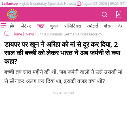
Lallantop
Aajtak
Indiatoday
Sportstak
Newstak
Mumbai Tak
August 08, 2026
Astrotak
|
09:05 IST
होम
लेटेस्ट
न्यूज़
चुनाव
पॉलिटिक्स
स्पोर्ट्स
मौसम
देश
News
India summons German Ambassador over Baby girl Ariha Shah return to country Arindam Bagchi
Home
डायपर पर खून ने अरिहा को मां से दूर कर दिया, 2
साल की बच्ची को लेकर भारत ने अब जर्मनी से क्या
कहा?
बच्ची तब सात महीने की थी, जब जर्मनी वालों ने उसे उसकी मां
से छीनकर अलग कर दिया था, इसकी वजह क्या थी?
Advertisement