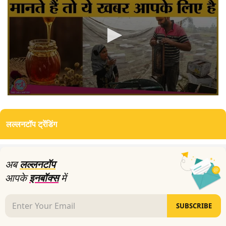
0
seconds
of
लल्लनटॉप ट्रेंडिंग
4
minutes,
14
seconds
अब
लल्लनटॉप
आपके
इनबॉक्स
में
SUBSCRIBE