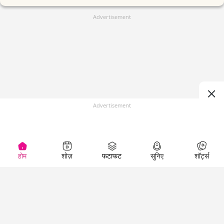
Advertisement
Advertisement
होम
शोज़
फटाफट
सुनिए
शॉर्ट्स
(
)
Top Shows
LallanKhas News
Entertainment
News
The Lallantop Show
Hindi Satire & Humor
Duniyadaari
Lallankhas Specials