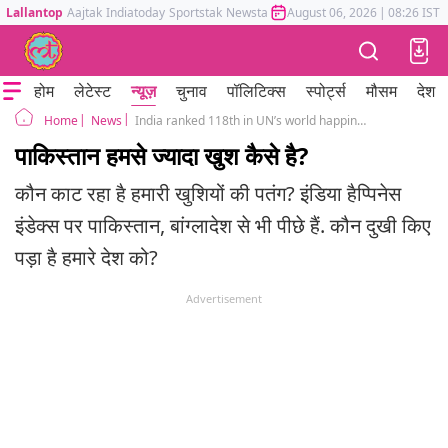
Lallantop
Aajtak
Indiatoday
Sportstak
Newstak
Mumbai Tak
August 06, 2026
Astrotak
|
08:26 IST
होम
लेटेस्ट
न्यूज़
चुनाव
पॉलिटिक्स
स्पोर्ट्स
मौसम
देश
News
India ranked 118th in UN’s world happiness index; behind Pak, China
Home
पाकिस्तान हमसे ज्यादा खुश कैसे है?
कौन काट रहा है हमारी खुशियों की पतंग? इंडिया हैप्पिनेस
इंडेक्स पर पाकिस्तान, बांग्लादेश से भी पीछे हैं. कौन दुखी किए
पड़ा है हमारे देश को?
Advertisement