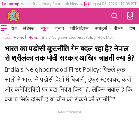
Lallantop
Aajtak
Indiatoday
Sportstak
Newstak
Mumbai Tak
August 08, 2026
Astrotak
|
17:08 IST
होम
लेटेस्ट
न्यूज़
चुनाव
पॉलिटिक्स
स्पोर्ट्स
मौसम
देश
News
India Neighborhood First Policy. How Modi Government Is Changing The Regional Diplomacy Game
Home
भारत का पड़ोसी कूटनीति गेम बदल रहा है? नेपाल
से श्रीलंका तक मोदी सरकार आखिर चाहती क्या है?
India's Neighborhood First Policy: पिछले कुछ
सालों में भारत ने पड़ोसी देशों में बिजली, इंफ्रास्ट्रक्चर, कर्ज
और कनेक्टिविटी पर बड़ा निवेश किया है. लेकिन सवाल है कि
क्या ये सिर्फ दोस्ती है या चीन को रोकने की रणनीति?
Advertisement