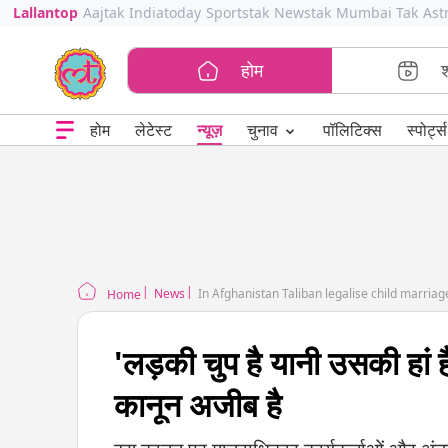
Lallantop
Aajtak
Indiatoday
Sportstak
Newstak
Mumbai Tak
Ast
होम
⌄
चुनाव
होम
लेटेस्ट
न्यूज़
पॉलिटिक्स
स्पोर्ट्स
News
In Afghanistan Taliban legalise child marriage
Home
'लड़की चुप है यानी उसकी हां 
कानून अजीब है