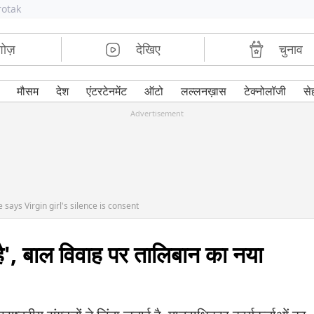
rotak
शोज़
देखिए
चुनाव
मौसम
देश
एंटरटेनमेंट
ऑटो
लल्लनख़ास
टेक्नोलॉजी
से
Advertisement
 says Virgin girl's silence is consent
है', बाल विवाह पर तालिबान का नया