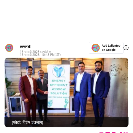
लल्लनटॉप
16 जनवरी 2023
(अपडेटेड:
16 जनवरी 2023
,
10:48 PM
IST)
(फोटो: विशेष इंतजाम)