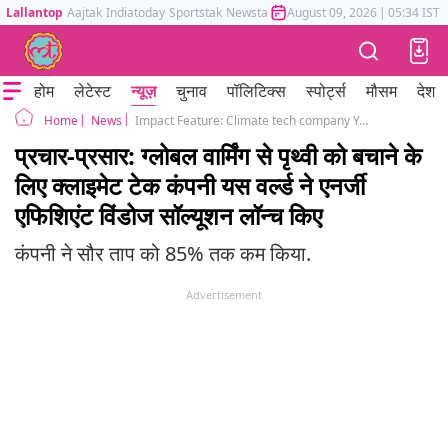
Lallantop
Aajtak
Indiatoday
Sportstak
Newstak
Mumbai Tak
August 09, 2026
Astrotak
|
05:34 IST
होम
लेटेस्ट
न्यूज़
चुनाव
पॉलिटिक्स
स्पोर्ट्स
मौसम
देश
News
Impact Feature: Climate tech company Yes World launches energy efficient windows
Home
प्रचार-प्रसार: ग्लोबल वार्मिंग से पृथ्वी को बचाने के
लिए क्लाइमेट टेक कंपनी यस वर्ल्ड ने एनर्जी
एफिशिएंट विंडोज सॉल्यूशन लॉन्च किए
कंपनी ने सौर ताप को 85% तक कम किया.
Advertisement