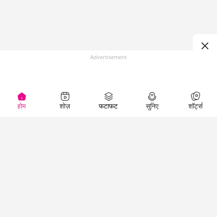
Advertisement
होम
शोज़
फटाफट
सुनिए
शॉर्ट्स
(
)
Top Shows
LallanKhas News
Entertainment
News
The Lallantop Show
Hindi Satire & Humor
Duniyadaari
Lallankhas Specials
Guest in the
Breaking News
Entertainment News
Newsroom
Top Political News
Hindi
Netanagri
Hindi
Top stories Cinema
Lallantop Baithki
Top History News
Entertainment Special
Kharcha Paani
Real Stories News
News
Aasan Bhasha Mein
Latest Political News
Top movies series
Social List
Top Literature News
review
Tarikh
Top Persons News
Latest Entertainment
Sehat
Top Profiles
News
The Cinema Show
Viral News