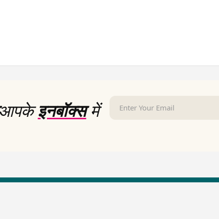
आपके
इनबॉक्स
में
LallanKhas News
Entertainment New