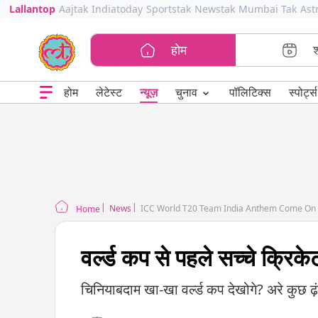
Lallantop
Aajtak
Indiatoday
Sportstak
Newstak
Mumbai Tak
Ast
होम
⌄
चुनाव
होम
लेटेस्ट
न्यूज़
पॉलिटिक्स
स्पोर्ट्स
News
ICC World T20 Team India Anthem Come On 
Home
वर्ल्ड कप से पहले सच्चे क्रिकेट
चिनियाबदाम खा-खा वर्ल्ड कप देखोगे? अरे कुछ ढ़