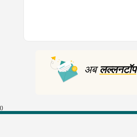
अब
लल्लनटॉप
(
)
Top Shows