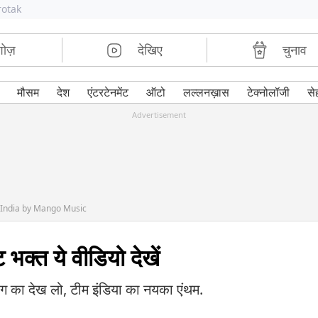
rotak
शोज़
देखिए
चुनाव
मौसम
देश
एंटरटेनमेंट
ऑटो
लल्लनख़ास
टेक्नोलॉजी
से
Advertisement
India by Mango Music
 भक्त ये वीडियो देखें
ंग का देख लो, टीम इंडिया का नयका एंथम.