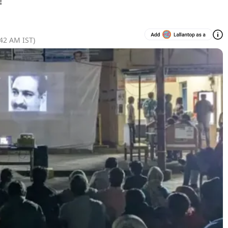
!
:42 AM
IST)