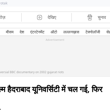
rotak
शोज़
देखिए
चुनाव
मौसम
देश
एंटरटेनमेंट
ऑटो
लल्लनख़ास
टेक्नोलॉजी
से
Advertisement
versial BBC documentary on 2002 gujarat riots
म हैदराबाद यूनिवर्सिटी में चल गई, फिर