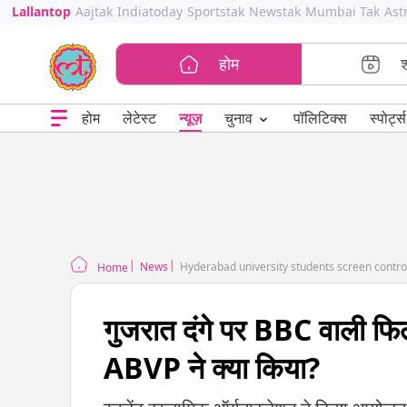
Lallantop
Aajtak
Indiatoday
Sportstak
Newstak
Mumbai Tak
Ast
होम
⌄
चुनाव
होम
लेटेस्ट
न्यूज़
पॉलिटिक्स
स्पोर्ट्स
News
Hyderabad university students screen contro
Home
गुजरात दंगे पर BBC वाली फिल्
ABVP ने क्या किया?