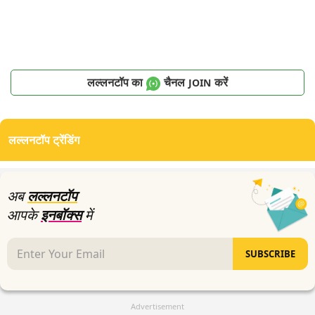
लल्लनटॉप का
चैनल
करें
JOIN
लल्लनटॉप ट्रेंडिंग
अब
लल्लनटॉप
आपके
इनबॉक्स
में
SUBSCRIBE
Advertisement