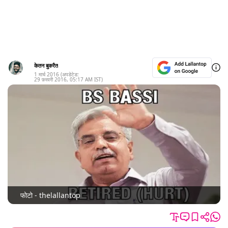
केतन बुकरैत
1 मार्च 2016
(अपडेटेड:
29 फ़रवरी 2016
,
05:17 AM
IST)
फोटो - thelallantop