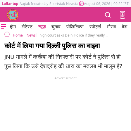
Lallantop
Aajtak
Indiatoday
Sportstak
Newstak
Mumbai Tak
August 06, 2026
Astrotak
|
09:22 IST
होम
लेटेस्ट
न्यूज़
चुनाव
पॉलिटिक्स
स्पोर्ट्स
मौसम
देश
News
high court asks Delhi Police if they really know what sedition actually means?
Home
कोर्ट में लिया गया दिल्ली पुलिस का वाइवा
JNU मामले में कन्हैया की गिरफ्तारी पर कोर्ट ने पुलिस से ही
पूछ लिया कि उसे देशद्रोह की धारा का मतलब भी मालूम है?
Advertisement