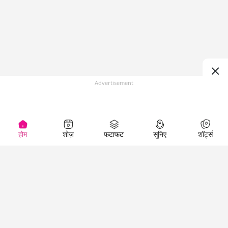
Advertisement
होम
शोज़
फटाफट
सुनिए
शॉर्ट्स
(
)
Top Shows
LallanKhas News
Entertainment
News
The Lallantop Show
Hindi Satire & Humor
Duniyadaari
Lallankhas Specials
Guest in the
Breaking News
Entertainment News
Newsroom
Top Political News
Hindi
Netanagri
Hindi
Top stories Cinema
Lallantop Baithki
Top History News
Entertainment Special