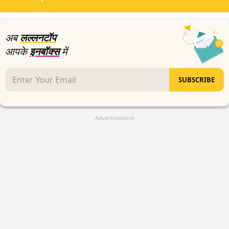
seconds
अब
लल्लनटॉप
आपके
इनबॉक्स
में
SUBSCRIBE
Advertisement