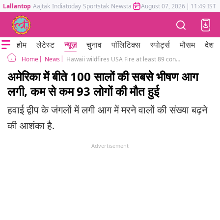
Lallantop
Aajtak
Indiatoday
Sportstak
Newstak
Mumbai Tak
August 07, 2026
Astrotak
|
11:49 IST
होम
लेटेस्ट
न्यूज़
चुनाव
पॉलिटिक्स
स्पोर्ट्स
मौसम
देश
News
Hawaii wildfires USA Fire at least 89 confirmed killed deadliest US blaze in 100 years
Home
अमेरिका में बीते 100 सालों की सबसे भीषण आग
लगी, कम से कम 93 लोगों की मौत हुई
हवाई द्वीप के जंगलों में लगी आग में मरने वालों की संख्या बढ़ने
की आशंका है.
Advertisement