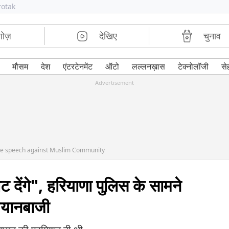
rotak
शोज़
देखिए
चुनाव
मौसम
देश
एंटरटेनमेंट
ऑटो
लल्लनख़ास
टेक्नोलॉजी
से
Advertisement
te speech against Muslim Community
 देंगे", हरियाणा पुलिस के सामने
बयानबाजी