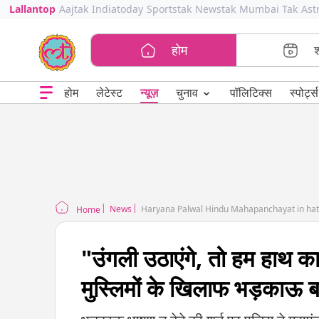
Lallantop
Aajtak
Indiatoday
Sportstak
Newstak
Mumbai Tak
Ast
होम
⌄
चुनाव
होम
लेटेस्ट
न्यूज़
पॉलिटिक्स
स्पोर्ट्स
News
Haryana Palwal Hindu Mahapanchayat in ha
Home
"उंगली उठाएंगे, तो हम हाथ काट
मुस्लिमों के खिलाफ भड़काऊ 