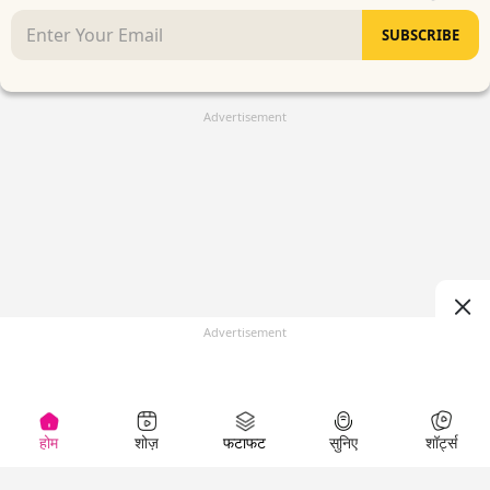
SUBSCRIBE
Advertisement
Advertisement
होम
शोज़
फटाफट
सुनिए
शॉर्ट्स
(
)