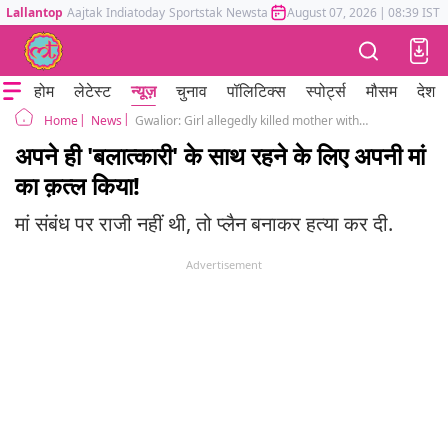
Lallantop
Aajtak
Indiatoday
Sportstak
Newstak
Mumbai Tak
August 07, 2026
Astrotak
|
08:39 IST
होम
लेटेस्ट
न्यूज़
चुनाव
पॉलिटिक्स
स्पोर्ट्स
मौसम
देश
News
Gwalior: Girl allegedly killed mother with lover to live with him
Home
अपने ही 'बलात्कारी' के साथ रहने के लिए अपनी मां
का क़त्ल किया!
मां संबंध पर राजी नहीं थी, तो प्लैन बनाकर हत्या कर दी.
Advertisement