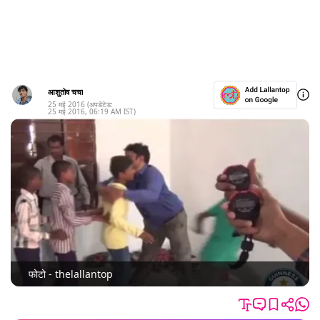
आशुतोष चचा
25 मई 2016
(अपडेटेड:
25 मई 2016
,
06:19 AM
IST)
फोटो - thelallantop