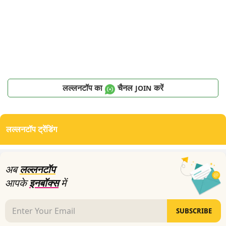
लल्लनटॉप का
चैनल
करें
JOIN
लल्लनटॉप ट्रेंडिंग
अब
लल्लनटॉप
आपके
इनबॉक्स
में
SUBSCRIBE