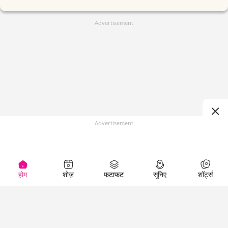
Advertisement
Advertisement
होम
शोज़
फटाफट
सुनिए
शॉर्ट्स
(
)
Top Shows
LallanKhas News
Entertainment
News
The Lallantop Show
Hindi Satire & Humor