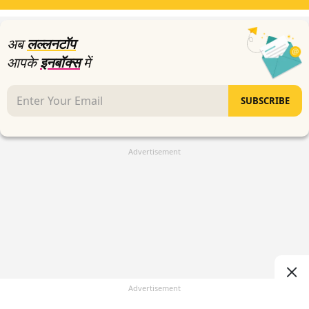
47
seconds
अब
लल्लनटॉप
आपके
इनबॉक्स
में
SUBSCRIBE
Advertisement
Advertisement