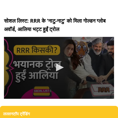
सोशल लिस्ट: RRR के 'नाटु-नाटु' को मिला गोल्डन ग्लोब
अवॉर्ड, आलिया भट्ट हुईं ट्रोल
0
seconds
of
लल्लनटॉप ट्रेंडिंग
7
minutes,