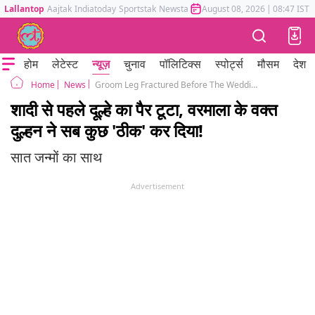
Lallantop
Aajtak
Indiatoday
Sportstak
Newstak
Mumbai Tak
August 08, 2026
Astrotak
|
08:47 IST
होम
लेटेस्ट
न्यूज़
चुनाव
पॉलिटिक्स
स्पोर्ट्स
मौसम
देश
News
Groom Leg Fractured Before The Wedding Day bride did this viral
Home
शादी से पहले दूल्हे का पैर टूटा, वरमाला के वक्त
दुल्हन ने सब कुछ 'ठीक' कर दिया!
सात जन्मों का साथ
Advertisement