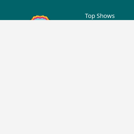
Top Shows
The Lallantop Show
Duniyadaari
Guest in the Newsroom
Netanagri
Lallantop Baithki
Kharcha Paani
Social Media
Aasan Bhasha Mein
Social List
Tarikh
Sehat
The Cinema Show
Download Apps
Top News
Breaking News Hindi
Top News Hindi
Latest News Hindi
Social Media News
©
2026
LALLANTOP. All rights