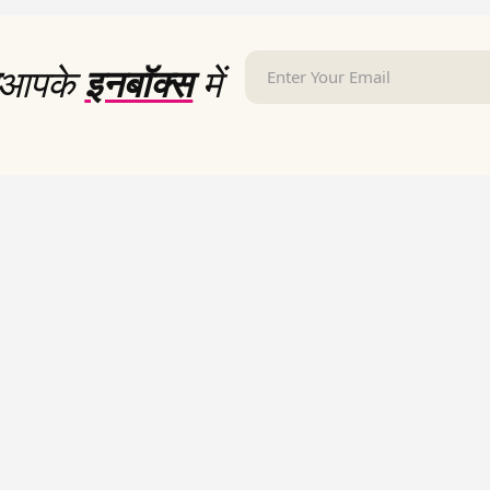
आपके
इनबॉक्स
में