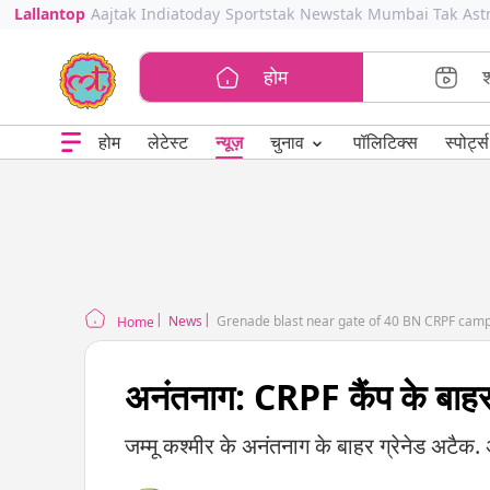
Lallantop
Aajtak
Indiatoday
Sportstak
Newstak
Mumbai Tak
Ast
होम
⌄
चुनाव
होम
लेटेस्ट
न्यूज़
पॉलिटिक्स
स्पोर्ट्स
News
Grenade blast near gate of 40 BN CRPF cam
Home
अनंतनाग: CRPF कैंप के बाहर ग
जम्मू कश्मीर के अनंतनाग के बाहर ग्रेनेड अटैक