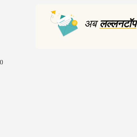
अब
लल्लनटॉप
(
)