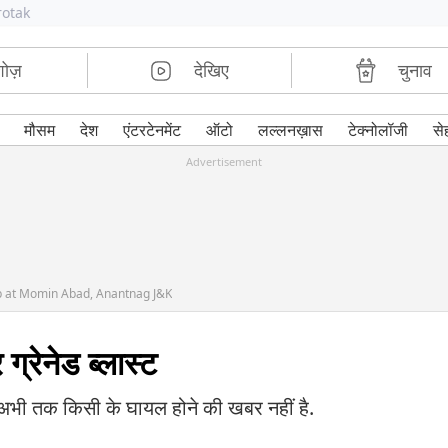
rotak
शोज़
देखिए
चुनाव
मौसम
देश
एंटरटेनमेंट
ऑटो
लल्लनख़ास
टेक्नोलॉजी
से
Advertisement
p at Momin Abad, Anantnag J&K
्रेनेड ब्लास्ट
. अभी तक किसी के घायल होने की खबर नहीं है.