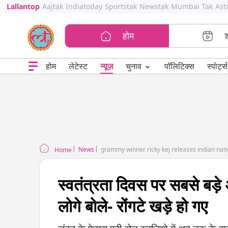
Lallantop
Aajtak
Indiatoday
Sportstak
Newstak
Mumbai Tak
Ast
होम
⌄
चुनाव
होम
लेटेस्ट
न्यूज़
पॉलिटिक्स
स्पोर्ट्स
News
grammy winner ricky kej releases indian nati
Home
स्वतंत्रता दिवस पर सबसे बड़े 
लोगे बोले- रोंगटे खड़े हो गए