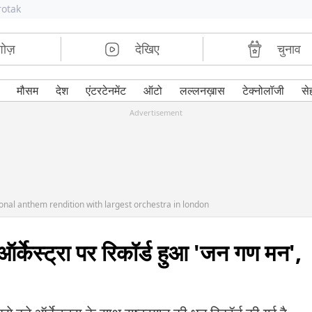
rotak
शोज़
देखिए
चुनाव
मौसम
देश
एंटरटेनमेंट
ऑटो
लल्लनख़ास
टेक्नोलॉजी
से
Advertisement
onal anthem rendition with largest orchestra in london
ऑर्केस्ट्रा पर रिकॉर्ड हुआ 'जन गण मन',