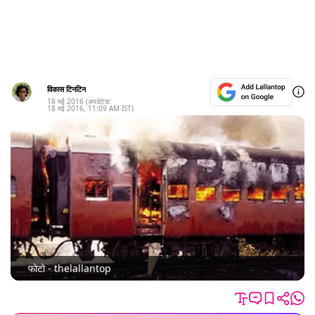
विकास टिनटिन
18 मई 2016
(अपडेटेड:
18 मई 2016
,
11:09 AM
IST)
फोटो - thelallantop