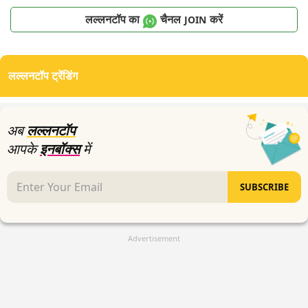
लल्लनटॉप का
चैनल
करें
JOIN
लल्लनटॉप ट्रेंडिंग
अब
लल्लनटॉप
आपके
इनबॉक्स
में
SUBSCRIBE
Advertisement