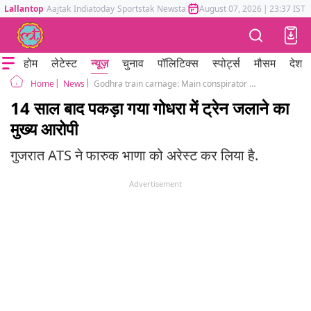
Lallantop
Aajtak
Indiatoday
Sportstak
Newstak
Mumbai Tak
August 07, 2026
Astrotak
|
23:37 IST
होम
लेटेस्ट
न्यूज़
चुनाव
पॉलिटिक्स
स्पोर्ट्स
मौसम
देश
News
Godhra train carnage: Main conspirator Farooq Bhana, absconding since 2002, arrested by Gujarat ATS
Home
14 साल बाद पकड़ा गया गोधरा में ट्रेन जलाने का
मुख्य आरोपी
गुजरात ATS ने फारुक भाणा को अरेस्ट कर लिया है.
Advertisement