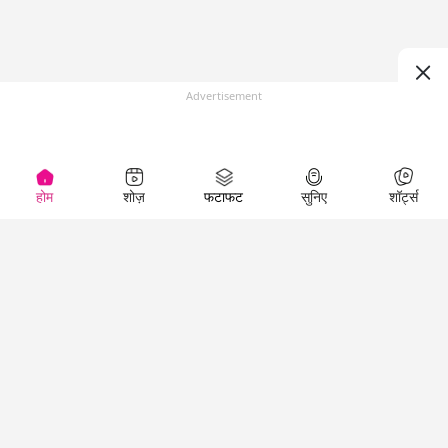
Advertisement
होम
शोज़
फटाफट
सुनिए
शॉर्ट्स
(
)
Top Shows
LallanKhas News
Entertainment
News
The Lallantop Show
Hindi Satire & Humor
Duniyadaari
Lallankhas Specials
Guest in the
Breaking News
Entertainment News
Newsroom
Top Political News
Hindi
Netanagri
Hindi
Top stories Cinema
Lallantop Baithki
Top History News
Entertainment Special
Kharcha Paani
Real Stories News
News
Aasan Bhasha Mein
Latest Political News
Top movies series
Social List
Top Literature News
review
Tarikh
Top Persons News
Latest Entertainment
Sehat
Top Profiles
News
The Cinema Show
Viral News