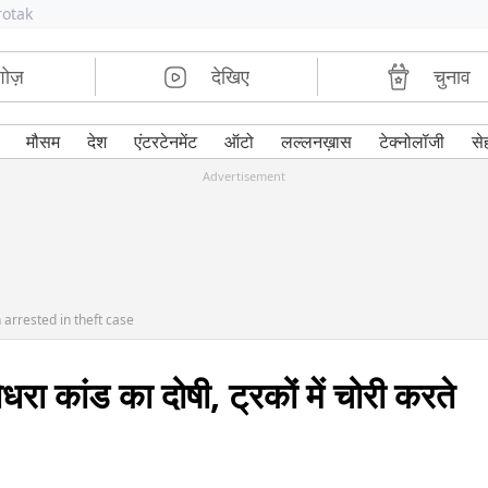
rotak
शोज़
देखिए
चुनाव
मौसम
देश
एंटरटेनमेंट
ऑटो
लल्लनख़ास
टेक्नोलॉजी
से
Advertisement
 arrested in theft case
रा कांड का दोषी, ट्रकों में चोरी करते