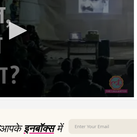
आपके
इनबॉक्स
में