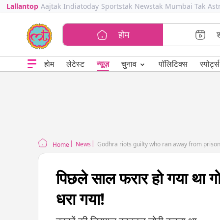
Lallantop
Aajtak
Indiatoday
Sportstak
Newstak
Mumbai Tak
Ast
होम
⌄
चुनाव
होम
लेटेस्ट
न्यूज़
पॉलिटिक्स
स्पोर्ट्स
News
Godhra riots guilty who ran away from prison
Home
पिछले साल फरार हो गया था गोध
धरा गया!