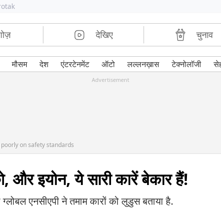
rotak
शोज़
देखिए
चुनाव
मौसम
देश
एंटरटेनमेंट
ऑटो
लल्लनख़ास
टेक्नोलॉजी
से
Advertisement
 poorly on safety standards
ो, और इयोन, ये सारी कारें बेकार हैं!
ाली ग्लोबल एनसीएपी ने तमाम कारों को लुडुस बताया है.