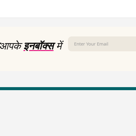
आपके
इनबॉक्स
में
LallanKhas News
Entertainment New
Hindi Satire & Humor
Entertainment News Hindi
Lallankhas Specials
Top stories Cinema
Breaking News
Entertainment Special New
Top Political News Hindi
Top movies series review