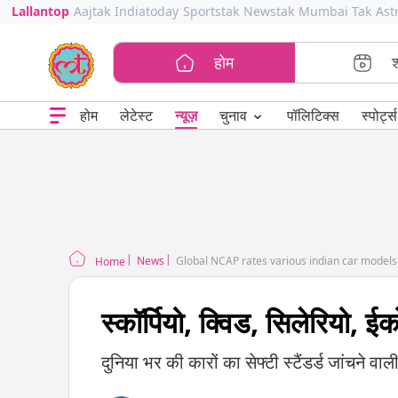
Lallantop
Aajtak
Indiatoday
Sportstak
Newstak
Mumbai Tak
Ast
होम
⌄
चुनाव
होम
लेटेस्ट
न्यूज़
पॉलिटिक्स
स्पोर्ट्स
News
Global NCAP rates various indian car models
Home
स्कॉर्पियो, क्विड, सिलेरियो, ईक
दुनिया भर की कारों का सेफ्टी स्टैंडर्ड जांचने व