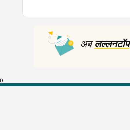
अब
लल्लनटॉप
(
)
Top Shows
The Lallantop Show
Duniyadaari
Guest in the Newsroom
Netanagri