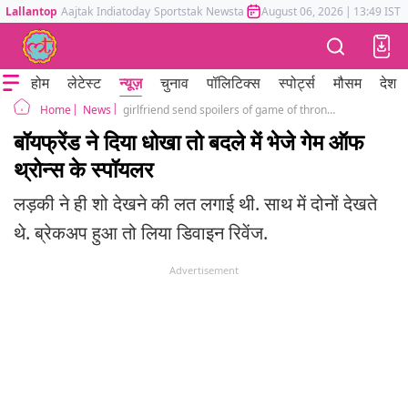
Lallantop
Aajtak
Indiatoday
Sportstak
Newstak
Mumbai Tak
August 06, 2026
Astrotak
|
13:49 IST
होम
लेटेस्ट
न्यूज़
चुनाव
पॉलिटिक्स
स्पोर्ट्स
मौसम
देश
News
girlfriend send spoilers of game of thrones to her boy friend to take revenge
Home
बॉयफ्रेंड ने दिया धोखा तो बदले में भेजे गेम ऑफ
थ्रोन्स के स्पॉयलर
लड़की ने ही शो देखने की लत लगाई थी. साथ में दोनों देखते
थे. ब्रेकअप हुआ तो लिया डिवाइन रिवेंज.
Advertisement