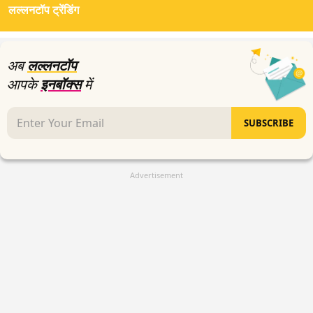
लल्लनटॉप ट्रेंडिंग
अब
लल्लनटॉप
आपके
इनबॉक्स
में
SUBSCRIBE
Advertisement