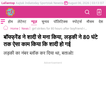
Lallantop
Aajtak
Indiatoday
Sportstak
Newstak
Mumbai Tak
August 06, 2026
Astrotak
|
03:13 IST
होम
लेटेस्ट
न्यूज़
चुनाव
पॉलिटिक्स
स्पोर्ट्स
मौसम
देश
News
girl strikes for 80 hours after boyfriend refused to marry dhanbad jharkhand
Home
बॉयफ्रेंड ने शादी से मना किया, लड़की ने 80 घंटे
तक ऐसा काम किया कि शादी हो गई
लड़की का नंबर ब्लॉक कर दिया था, बताओ!
Advertisement