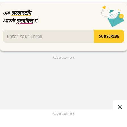
seconds
अब
लल्लनटॉप
आपके
इनबॉक्स
में
SUBSCRIBE
Advertisement
Advertisement