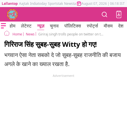
Lallantop
Aajtak
Indiatoday
Sportstak
Newstak
Mumbai Tak
August 07, 2026
Astrotak
|
06:18 IST
होम
लेटेस्ट
न्यूज़
चुनाव
पॉलिटिक्स
स्पोर्ट्स
मौसम
देश
News
Giriraj singh trolls people on twitter on the question of FDI
Home
गिरिराज सिंह सुबह-सुबह Witty हो गए!
भगवान ऐसा नेता सबको दे जो सुबह-सुबह राजनीति की बजाय
अगले के खाने का ख्याल रखता है.
Advertisement