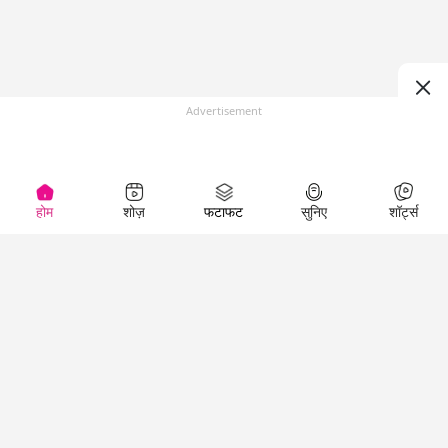
Advertisement
होम
शोज़
फटाफट
सुनिए
शॉर्ट्स
(
)
Top Shows
LallanKhas News
Entertainment
News
The Lallantop Show
Hindi Satire & Humor
Duniyadaari
Lallankhas Specials
Guest in the
Breaking News
Entertainment News
Newsroom
Top Political News
Hindi
Netanagri
Hindi
Top stories Cinema
Lallantop Baithki
Top History News
Entertainment Special
Kharcha Paani
Real Stories News
News
Aasan Bhasha Mein
Latest Political News
Top movies series
Social List
Top Literature News
review
Tarikh
Top Persons News
Latest Entertainment
Sehat
Top Profiles
News
The Cinema Show
Viral News