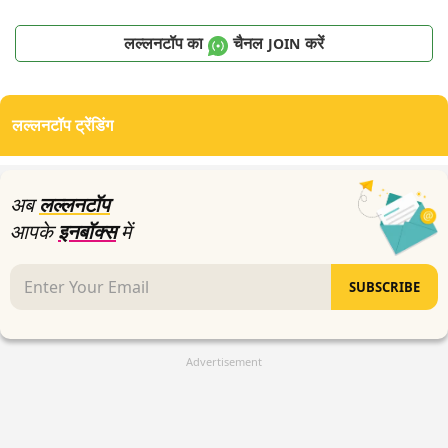
लल्लनटॉप का
चैनल
करें
JOIN
लल्लनटॉप ट्रेंडिंग
अब
लल्लनटॉप
आपके
इनबॉक्स
में
SUBSCRIBE
Advertisement