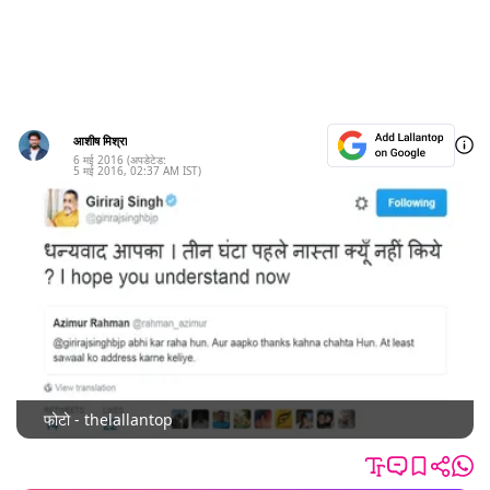
आशीष मिश्रा
6 मई 2016
(अपडेटेड:
5 मई 2016
,
02:37 AM
IST)
फोटो - thelallantop