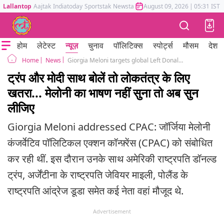
Lallantop
Aajtak
Indiatoday
Sportstak
Newstak
Mumbai Tak
August 09, 2026
Astrotak
|
05:31 IST
होम
लेटेस्ट
न्यूज़
चुनाव
पॉलिटिक्स
स्पोर्ट्स
मौसम
देश
News
Giorgia Meloni targets global Left Donald Trump PM Modi threat to democracy Left double standard
Home
ट्रंप और मोदी साथ बोलें तो लोकतंत्र के लिए
खतरा... मेलोनी का भाषण नहीं सुना तो अब सुन
लीजिए
Giorgia Meloni addressed CPAC: जॉर्जिया मेलोनी
कंजर्वेटिव पॉलिटिकल एक्शन कॉन्फ़्रेंस (CPAC) को संबोधित
कर रही थीं. इस दौरान उनके साथ अमेरिकी राष्ट्रपति डॉनल्ड
ट्रंप, अर्जेंटीना के राष्ट्रपति जेवियर माइली, पोलैंड के
राष्ट्रपति आंद्रेज डूडा समेत कई नेता वहां मौजूद थे.
Advertisement