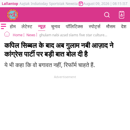
Lallantop
Aajtak
Indiatoday
Sportstak
Newstak
Mumbai Tak
August 09, 2026
Astrotak
|
08:15 IST
होम
लेटेस्ट
न्यूज़
चुनाव
पॉलिटिक्स
स्पोर्ट्स
मौसम
देश
News
ghulam nabi azad slams five star culture in congress
Home
कपिल सिब्बल के बाद अब गुलाम नबी आज़ाद ने
कांग्रेस पार्टी पर बड़ी बात बोल दी है
ये भी कहा कि वो बगावत नहीं, रिफॉर्म चाहते हैं.
Advertisement