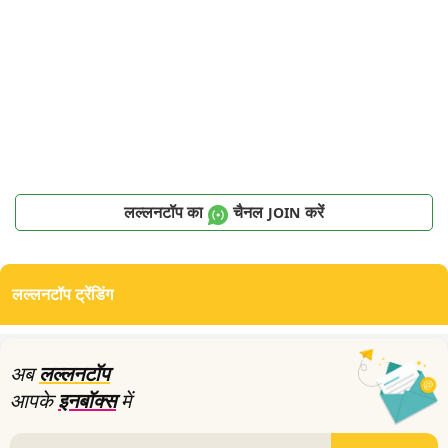
लल्लनटॉप का
चैनल
करें
JOIN
लल्लनटॉप ट्रेंडिंग
अब
लल्लनटॉप
आपके
इनबॉक्स
में