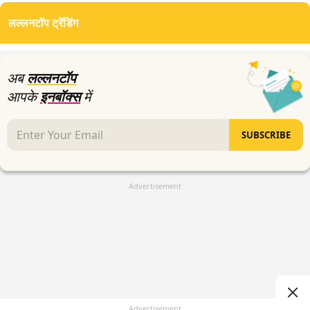
of
लल्लनटॉप ट्रेंडिंग
3
minutes,
42
seconds
अब
लल्लनटॉप
आपके
इनबॉक्स
में
SUBSCRIBE
Advertisement
Advertisement