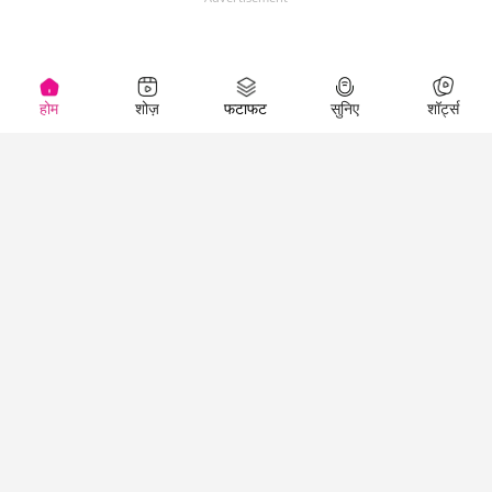
होम
शोज़
फटाफट
सुनिए
शॉर्ट्स
(
)
Top Shows
LallanKhas News
Entertainment
News
The Lallantop Show
Hindi Satire & Humor
Duniyadaari
Lallankhas Specials
Guest in the
Breaking News
Entertainment News
Newsroom
Top Political News
Hindi
Netanagri
Hindi
Top stories Cinema
Lallantop Baithki
Top History News
Entertainment Special
Kharcha Paani
Real Stories News
News
Aasan Bhasha Mein
Latest Political News
Top movies series
Social List
Top Literature News
review
Tarikh
Top Persons News
Latest Entertainment
Sehat
Top Profiles
News
The Cinema Show
Viral News
Business News
Technology
Top News
News
Business News in
Breaking News Hindi
Hindi
Top News Hindi
Latest Business News
Technology News in
Latest News Hindi