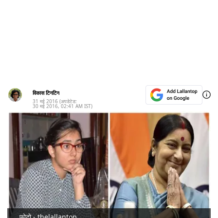
विकास टिनटिन
31 मई 2016
(अपडेटेड:
30 मई 2016
,
02:41 AM
IST)
फोटो - thelallantop