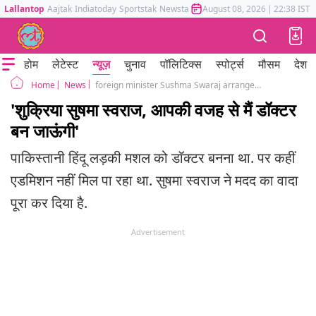
Lallantop
Aajtak
Indiatoday
Sportstak
Newstak
Mumbai Tak
August 08, 2026
Astrotak
|
22:38 IST
होम
लेटेस्ट
न्यूज़
चुनाव
पॉलिटिक्स
स्पोर्ट्स
मौसम
देश
News
foreign minister Sushma Swaraj arranges medical seat for Pak girl Mashal in Karnataka
Home
'शुक्रिया सुषमा स्वराज, आपकी वजह से मैं डॉक्टर
बन जाऊंगी'
पाकिस्तानी हिंदू लड़की मशल को डॉक्टर बनना था. पर कहीं
एडमिशन नहीं मिल पा रहा था. सुषमा स्वराज ने मदद का वादा
पूरा कर दिया है.
Advertisement