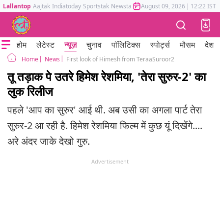
Lallantop
Aajtak
Indiatoday
Sportstak
Newstak
Mumbai Tak
August 09, 2026
Astrotak
|
12:22 IST
होम
लेटेस्ट
न्यूज़
चुनाव
पॉलिटिक्स
स्पोर्ट्स
मौसम
देश
News
First look of Himesh from TeraaSuroor2
Home
तू तड़ाक पे उतरे हिमेश रेशमिया, 'तेरा सुरुर-2' का
लुक रिलीज
पहले 'आप का सुरुर' आई थी. अब उसी का अगला पार्ट तेरा
सुरुर-2 आ रही है. हिमेश रेशमिया फिल्म में कुछ यूं दिखेंगे....
अरे अंदर जाके देखो गुरु.
Advertisement