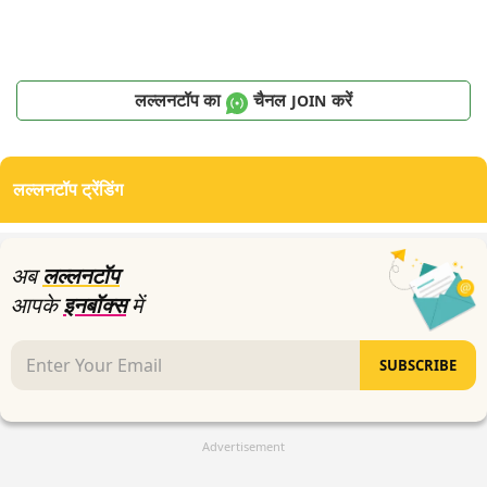
लल्लनटॉप का
चैनल
करें
JOIN
लल्लनटॉप ट्रेंडिंग
अब
लल्लनटॉप
आपके
इनबॉक्स
में
SUBSCRIBE
Advertisement