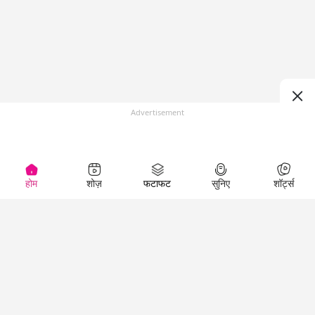
Advertisement
होम
शोज़
फटाफट
सुनिए
शॉर्ट्स
(
)
Top Shows
LallanKhas News
Entertainment
News
The Lallantop Show
Hindi Satire & Humor
Duniyadaari
Lallankhas Specials
Guest in the
Breaking News
Entertainment News
Newsroom
Top Political News
Hindi
Netanagri
Hindi
Top stories Cinema
Lallantop Baithki
Top History News
Entertainment Special
Kharcha Paani
Real Stories News
News
Aasan Bhasha Mein
Latest Political News
Top movies series