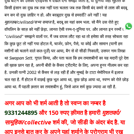
दुख बांटने को उसकी प्राईवेसी में दखल देना समझा जाता है, वो दुनिया जहां मुहल्ले के
किसी इंसान का दुख तब तक नहीं पता चलता जब तक किसी बंद कमरे से लाश की बदबू
बन कर वो दुख ज़ाहिर न हो. और बदबूदार दुख से हमदर्दी? अरे नहीं ! यह
मुहज़्ज़ब/civilised/सभ्य समाज
है, बदबू का यहां काम भला. सो मैंने उस रोते हुए
वॉयलिन के साज़ को नहीं छेड़ा. लानत ऐसी रस्म-ए-दुनिया पर. और लानत इन रस्मों को
"civilised"
समझने वालों पर. मैं जब वापस लौट रहा था तो हमेशा की तरह सोचता रहा
कि कुछ छूट तो नहीं गया होटल में, चार्जर, फ़ोन, पैसे, या कोई और सामान (यानी हम
मशीनों को चलाने वाले कल-पुर्ज़े) घर आया, बैग से वो सीडी निकाली, उसपर नाम लिखा
था
Swapan Sett.
गूगल किया, और पता चला कि हम तमाशबीनों का यह मदारी पूरे देश
की ख़ाक छान रहा है, अपनी बीवी के कैंसर ट्रीटमेंट के लिए. अपना हुनर नीलाम कर रहा
है. उनकी पत्नी 2002 से कैंसर से लड़ रही हैं और मुम्बई के टाटा मेमोरियल में इलाज
चल रहा है. मैं होटल में वाक़ई कुछ भूल आया था, कुछ छोड़ आया था, स्वप्न को रोते छोड़
आया था. मैं पहली क़तार का तमाशबीन हूं, जिसे आज शर्म कुछ ज़्यादा आ रही है.
अगर आप को भी शर्म आती है तो स्वप्न का नम्बर है
9331244895
और 150 रुपए क़ीमत है हमारी
मुशतर्का/
सामूहिक/collective
शर्म की, जो सीडी के अंदर बंद है.
या
आप इनसे बात कर के अपने यहां शर्माने के प्रोग्राम भी रख