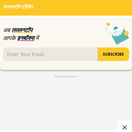
लल्लनटॉप ट्रेंडिंग
अब
लल्लनटॉप
आपके
इनबॉक्स
में
SUBSCRIBE
Advertisement