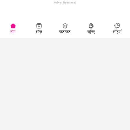
Advertisement
होम
शोज़
फटाफट
सुनिए
शॉर्ट्स
(
)
Top Shows
LallanKhas News
Entertainment
News
The Lallantop Show
Hindi Satire & Humor
Duniyadaari
Lallankhas Specials
Guest in the
Breaking News
Entertainment News
Newsroom
Top Political News
Hindi
Netanagri
Hindi
Top stories Cinema
Lallantop Baithki
Top History News
Entertainment Special
Kharcha Paani
Real Stories News
News
Aasan Bhasha Mein
Latest Political News
Top movies series
Social List
Top Literature News
review
Tarikh
Top Persons News
Latest Entertainment
Sehat
Top Profiles
News
The Cinema Show
Viral News
Business News
Technology
Top News
News
Business News in
Breaking News Hindi
Hindi
Top News Hindi
Latest Business News
Technology News in
Latest News Hindi
Business Special News
Hindi
Social Media News