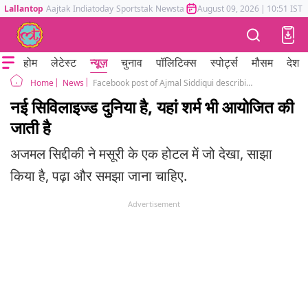
Lallantop
Aajtak
Indiatoday
Sportstak
Newstak
Mumbai Tak
August 09, 2026
Astrotak
|
10:51 IST
होम
लेटेस्ट
न्यूज़
चुनाव
पॉलिटिक्स
स्पोर्ट्स
मौसम
देश
News
Facebook post of Ajmal Siddiqui describing how a man plays violin in a hotel in Mussoorie in order to rise money for his unwell wife
Home
नई सिविलाइज्ड दुनिया है, यहां शर्म भी आयोजित की
जाती है
अजमल सिद्दीकी ने मसूरी के एक होटल में जो देखा, साझा
किया है, पढ़ा और समझा जाना चाहिए.
Advertisement