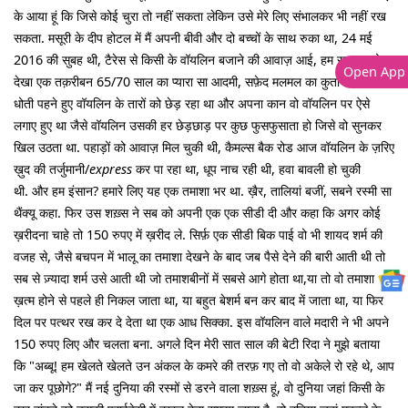
के आया हूं कि जिसे कोई चुरा तो नहीं सकता लेकिन उसे मेरे लिए संभालकर भी नहीं रख
सकता. मसूरी के दीप होटल में मैं अपनी बीवी और दो बच्चों के साथ रुका था, 24 मई
2016 की सुबह थी, टैरेस से किसी के वॉयलिन बजाने की आवाज़ आई, हम सब गए तो
Open App
देखा एक तक़रीबन 65/70 साल का प्यारा सा आदमी, सफ़ेद मलमल का कुर्ता और सफ़ेद
धोती पहने हुए वॉयलिन के तारों को छेड़ रहा था और अपना कान वो वॉयलिन पर ऐसे
लगाए हुए था जैसे वॉयलिन उसकी हर छेड़छाड़ पर कुछ फुसफुसाता हो जिसे वो सुनकर
खिल उठता था. पहाड़ों को आवाज़ मिल चुकी थी, कैमल्स बैक रोड आज वॉयलिन के ज़रिए
ख़ुद की तर्जुमानी/
express
कर पा रहा था, धूप नाच रही थी, हवा बावली हो चुकी
थी. और हम इंसान? हमारे लिए यह एक तमाशा भर था. ख़ैर, तालियां बजीं, सबने रस्मी सा
थैंक्यू कहा. फिर उस शख़्स ने सब को अपनी एक एक सीडी दी और कहा कि अगर कोई
ख़रीदना चाहे तो 150 रुपए में ख़रीद ले. सिर्फ़ एक सीडी बिक पाई वो भी शायद शर्म की
वजह से, जैसे बचपन में भालू का तमाशा देखने के बाद जब पैसे देने की बारी आती थी तो
सब से ज़्यादा शर्म उसे आती थी जो तमाशबीनों में सबसे आगे होता था,या तो वो तमाशा
ख़त्म होने से पहले ही निकल जाता था, या बहुत बेशर्म बन कर बाद में जाता था, या फिर
दिल पर पत्थर रख कर दे देता था एक आध सिक्का. इस वॉयलिन वाले मदारी ने भी अपने
150 रुपए लिए और चलता बना. अगले दिन मेरी सात साल की बेटी रिदा ने मुझे बताया
कि "अब्बू! हम खेलते खेलते उन अंकल के कमरे की तरफ़ गए तो वो अकेले रो रहे थे, आप
जा कर पूछोगे?" मैं नई दुनिया की रस्मों से डरने वाला शख़्स हूं, वो दुनिया जहां किसी के