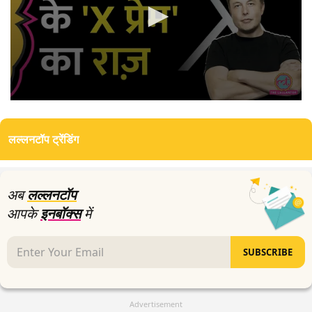
0
seconds
of
लल्लनटॉप ट्रेंडिंग
2
minutes,
57
seconds
अब
लल्लनटॉप
आपके
इनबॉक्स
में
SUBSCRIBE
Advertisement