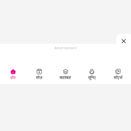
Advertisement
होम
शोज़
फटाफट
सुनिए
शॉर्ट्स
(
)
Top Shows
LallanKhas News
Entertainment
News
The Lallantop Show
Hindi Satire & Humor
Duniyadaari
Lallankhas Specials
Guest in the
Breaking News
Entertainment News
Newsroom
Top Political News
Hindi
Netanagri
Hindi
Top stories Cinema
Lallantop Baithki
Top History News
Entertainment Special