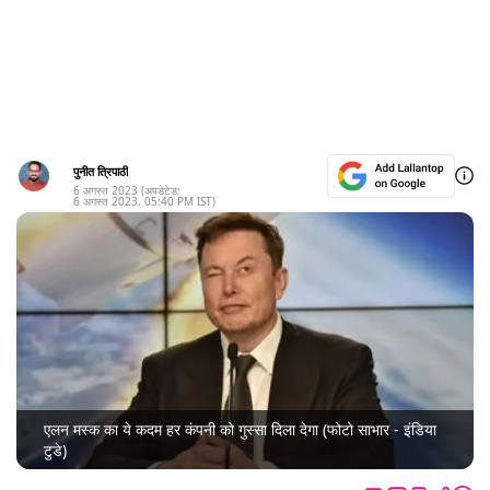
पुनीत त्रिपाठी
6 अगस्त 2023
(अपडेटेड:
6 अगस्त 2023
,
05:40 PM
IST)
एलन मस्क का ये कदम हर कंपनी को गुस्सा दिला देगा (फोटो साभार - इंडिया
टुडे)