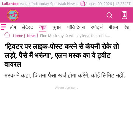
Lallantop
Aajtak
Indiatoday
Sportstak
Newstak
Mumbai Tak
August 09, 2026
Astrotak
|
12:23 IST
होम
लेटेस्ट
न्यूज़
चुनाव
पॉलिटिक्स
स्पोर्ट्स
मौसम
देश
News
Elon Musk says X will pay legal fees of users 'treated unfairly' by employer for liking, posting on site
Home
'ट्विटर पर लाइक-पोस्ट करने से कंपनी रोके तो
लड़ो, पैसे मैं भरूंगा', एलन मस्क का ये ट्वीट
वायरल
मस्क ने कहा, जितना पैसा खर्च होगा करेंगे, कोई लिमिट नहीं.
Advertisement