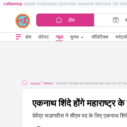
Lallantop
Aajtak
Indiatoday
Sportstak
Newstak
Mumbai Tak
Ast
होम
⌄
चुनाव
होम
लेटेस्ट
न्यूज़
पॉलिटिक्स
स्पोर्ट्स
News
eknath shinde will become the new cm of m
Home
एकनाथ शिंदे होंगे महाराष्ट्र
देवेंद्र फडणवीस ने सीएम पद के लिए एकनाथ शिं