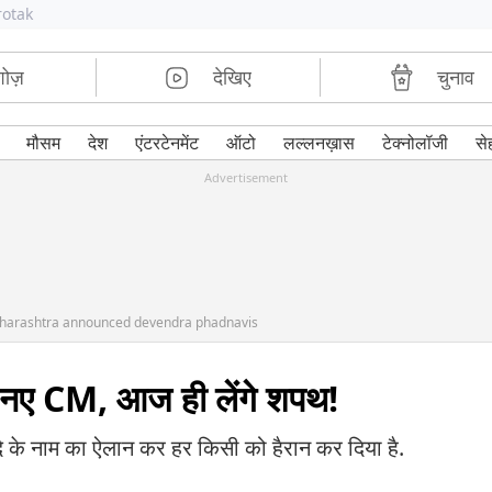
rotak
शोज़
देखिए
चुनाव
मौसम
देश
एंटरटेनमेंट
ऑटो
लल्लनख़ास
टेक्नोलॉजी
से
Advertisement
aharashtra announced devendra phadnavis
 के नए CM, आज ही लेंगे शपथ!
दे के नाम का ऐलान कर हर किसी को हैरान कर दिया है.