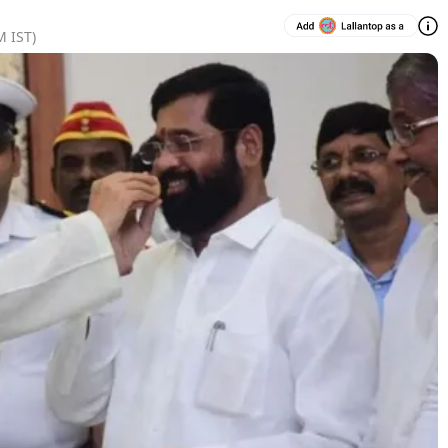
M
IST)