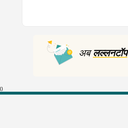
अब
लल्लनटॉप
(
)
Top Shows
The Lallantop Show
Duniyadaari