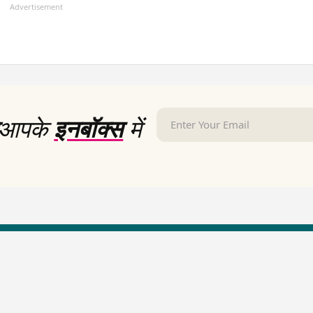
Advertisement
आपके
इनबॉक्स
में
LallanKhas News
Entertainment New
Hindi Satire & Humor
Entertainment News Hindi
Lallankhas Specials
Top stories Cinema