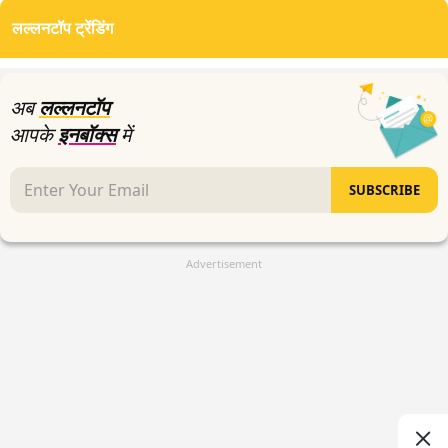
लल्लनटॉप ट्रेंडिंग
अब
लल्लनटॉप
आपके
इनबॉक्स
में
SUBSCRIBE
Advertisement