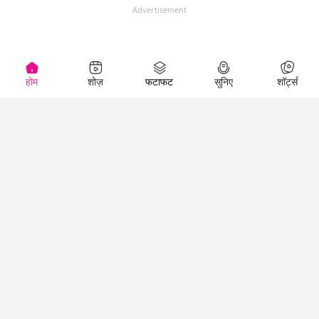
Advertisement
होम
शोज़
फटाफट
सुनिए
शॉर्ट्स
(
)
Top Shows
LallanKhas News
Entertainment
News
The Lallantop Show
Hindi Satire & Humor
Duniyadaari
Lallankhas Specials
Guest in the
Breaking News
Entertainment News
Newsroom
Top Political News
Hindi
Netanagri
Hindi
Top stories Cinema
Lallantop Baithki
Top History News
Entertainment Special
Kharcha Paani
Real Stories News
News
Aasan Bhasha Mein
Latest Political News
Top movies series
Social List
Top Literature News
review
Tarikh
Top Persons News
Latest Entertainment
Sehat
Top Profiles
News
The Cinema Show
Viral News
Business News
Technology
Top News
News
Business News in
Breaking News Hindi
Hindi
Top News Hindi
Latest Business News
Technology News in
Latest News Hindi
Business Special News
Hindi
Social Media News