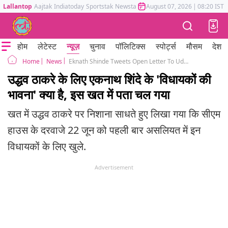
Lallantop
Aajtak
Indiatoday
Sportstak
Newstak
Mumbai Tak
August 07, 2026
Astrotak
|
08:20 IST
होम
लेटेस्ट
न्यूज़
चुनाव
पॉलिटिक्स
स्पोर्ट्स
मौसम
देश
News
Eknath Shinde Tweets Open Letter To Uddhav Thackeray
Home
उद्धव ठाकरे के लिए एकनाथ शिंदे के 'विधायकों की
भावना' क्या है, इस खत में पता चल गया
खत में उद्धव ठाकरे पर निशाना साधते हुए लिखा गया कि सीएम
हाउस के दरवाजे 22 जून को पहली बार असलियत में इन
विधायकों के लिए खुले.
Advertisement