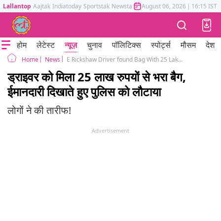
Lallantop
Aajtak
Indiatoday
Sportstak
Newstak
Mumbai Tak
August 06, 2026
Astrotak
|
16:15 IST
होम
लेटेस्ट
न्यूज़
चुनाव
पॉलिटिक्स
स्पोर्ट्स
मौसम
देश
News
E Rickshaw Driver found Bag With 25 Lakh Cash but returned to Police viral
Home
ड्राइवर को मिला 25 लाख रुपयों से भरा बैग,
ईमानदारी दिखाते हुए पुलिस को लौटाया
लोगों ने की तारीफ!
Advertisement