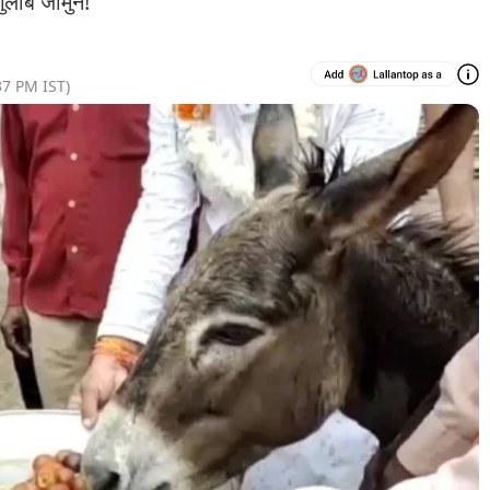
गुलाब जामुन!
37 PM
IST)