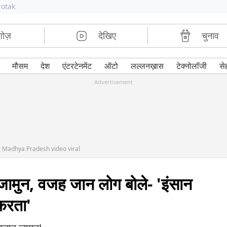
rotak
शोज़
देखिए
चुनाव
मौसम
देश
एंटरटेनमेंट
ऑटो
लल्लनख़ास
टेक्नोलॉजी
से
Advertisement
 Madhya Pradesh video viral
ामुन, वजह जान लोग बोले- 'इंसान
करता'