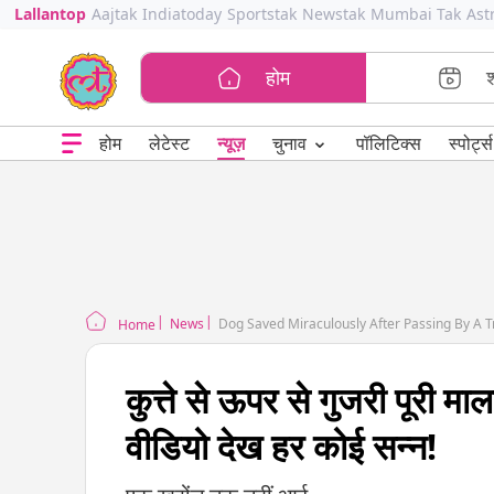
Lallantop
Aajtak
Indiatoday
Sportstak
Newstak
Mumbai Tak
Ast
होम
⌄
चुनाव
होम
लेटेस्ट
न्यूज़
पॉलिटिक्स
स्पोर्ट्स
News
Dog Saved Miraculously After Passing By A Tr
Home
कुत्ते से ऊपर से गुजरी पूरी म
वीडियो देख हर कोई सन्न!