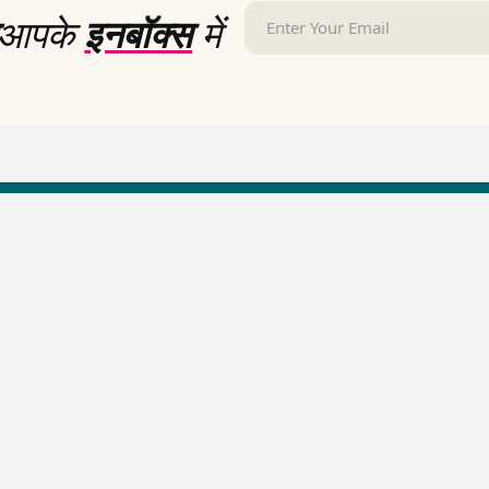
आपके
इनबॉक्स
में
LallanKhas News
Entertainment New
Hindi Satire & Humor
Entertainment News Hindi
Lallankhas Specials
Top stories Cinema
Breaking News
Entertainment Special New
Top Political News Hindi
Top movies series review
Top History News
Latest Entertainment News
Real Stories News
Latest Political News
Top Literature News
Top Persons News
Top Profiles