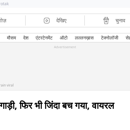
rotak
शोज़
देखिए
चुनाव
मौसम
देश
एंटरटेनमेंट
ऑटो
लल्लनख़ास
टेक्नोलॉजी
से
Advertisement
ain viral
ालगाड़ी, फिर भी जिंदा बच गया, वायरल